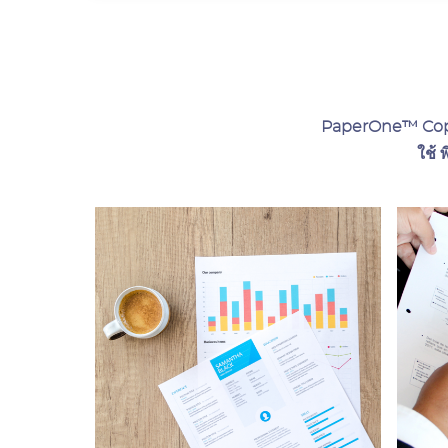
PaperOne™ Copier
ใช้ 