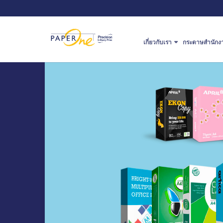
เกี่ยวกับเรา
กระดาษสำนักง
ประวัติของ Paperone™
ประเภทของ
กระดาษสำนัก
Journey of PaperOne™
การใช้กระดา
เกี่ยวกับ APRIL Group
สำนักงาน
ProDigi™ HD Print Technology
สั่งซื้อออนไลน์
กระบวนการการผลิตกระดาษ
ใบรับรองและรางวัลที่ได้รับ
ติดต่อเรา