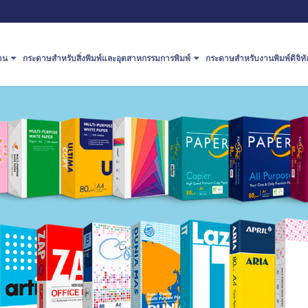
าน
กระดาษสำหรับสิ่งพิมพ์และอุตสาหกรรมการพิมพ์
กระดาษสำหรับงานพิมพ์ดิจิทั
ประเภทของกระดาษสำหรับสิ่ง
กระดาษสำหรับงาน
ปร
งาน
พิมพ์และอุตสาหกรรมการพิมพ์
พิมพ์ดิจิทัล
พิ
สถาปัตยกรรม
ษ
PaperOne™ Offset Paper
PaperOne™ Inkjet
Pa
ความคิดสร้างสรรค์
Premium Print
PaperOne™ Laser
Pa
การเงิน
PrintOne™ Offset
PaperOne™ Pre-Print+
Pa
การศึกษา
QPC สิทธิประโยชน์สำหรับลูกค้า
Pa
การบริการสุขภาพ
ของเรา
PaperOne™ Ingredient Marketing
Program