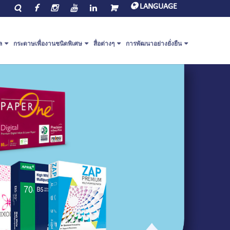
LANGUAGE
ล
กระดาษเพื่องานชนิดพิเศษ
สื่อต่างๆ
การพัฒนาอย่างยั่งยืน
ะเภทของกระดาษเพื่องานชนิด
ข่าวสารเกี่ยวกับ PaperOne™
สิ่งแวดล้อมและชุมชน
เศษ
วิดีโอเกี่ยวกับบริษัท
PEFC
perOne™ Script
วิดีโอคำรับรองจากลูกค้า
ฉลากสิ่งแวดล้อมทั่วโลก
perOne™ Bag
ดาวน์โหลด
Circularity
perOne™ Base
perOne™ Envelope