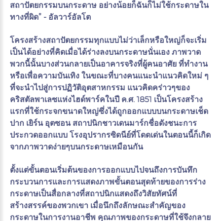
สถาปัตยกรรมบนกระดาษ อย่างน้อยก็ฉันก็ไม่ใช้กระดาษใน
ทางที่ผิด” - อัลวาร์อัลโต
โครงสร้างสถาปัตยกรรมทุกแบบไม่ว่าเล็กหรือใหญ่ก็จะเริ่ม
เป็นได้อย่างที่คิดเมื่อได้ร่างลงบนกระดาษนั่นเอง ภาพวาด
พวกนี้นั้นบางส่วนกลายเป็นอาคารจริงที่ผู้คนอาศัย ที่ทำงาน
หรือเพื่อความบันเทิง ในขณะที่บางคนแนะนำแนวคิดใหม่ ๆ
ที่จะนำไปสู่การปฏิวัติอุตสาหกรรม แนวคิดคร่าวๆของ
คริสตัลพาเลซแห่งไฮด์พาร์คในปี ค.ศ. 1851 เป็นโครงสร้าง
แรกที่ใช้กระจกขนาดใหญ่ซึ่งได้ถูกออกแบบบนกระดาษเช็ด
ปาก เยิร์น อุตซอน สถาปนิกชาวเดนมาร์กชื่อดังชนะการ
ประกวดออกแบบ โรงอุปรากรซิดนีย์ที่โดดเด่นในตอนนี้ก็เกิด
จากภาพวาดง่ายๆบนกระดาษเหมือนกัน
ตั้งแต่ขั้นตอนเริ่มต้นของการออกแบบไปจนถึงการบันทึก
กระบวนการและการแสดงภาพขั้นตอนสุดท้ายของการร่าง
กระดาษเป็นสื่อกลางที่สถาปนิกแสดงถึงวิสัยทัศน์ที่
สร้างสรรค์ของพวกเขา เมื่อนึกถึงลักษณะสำคัญของ
กระดาษในการงานอาชีพ คุณภาพของกระดาษที่ใช้จึงกลาย